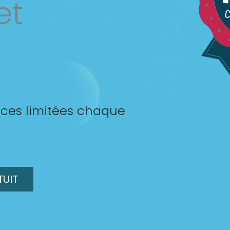
et
ces limitées chaque
TUIT