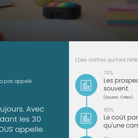
| Des chiffres qui font réflé
70%
Les prospe
 n'a pas appelé.
souvent.
(Source : Criteo)
toujours. Avec
50%
Le coût pa
dant les 30
qu'une cam
VOUS appelle.