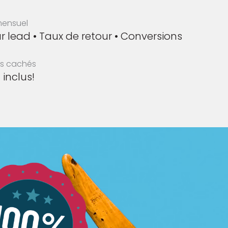
mensuel
r lead • Taux de retour • Conversions
is cachés
 inclus!