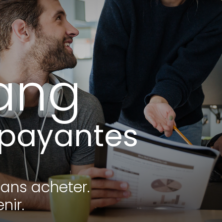
ang
s payantes
sans acheter.
nir.